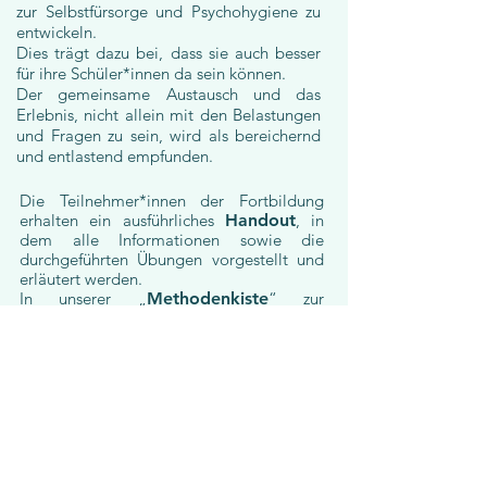
zur Selbstfürsorge und Psychohygiene zu
entwickeln.
Dies trägt dazu bei, dass sie auch besser
für ihre Schüler*innen da sein können.
Der gemeinsame Austausch und das
Erlebnis, nicht allein mit den Belastungen
und Fragen zu sein, wird als bereichernd
und entlastend empfunden.
Die Teilnehmer*innen der Fortbildung
erhalten ein ausführliches
Handout
, in
dem alle Informationen sowie die
durchgeführten Übungen vorgestellt und
erläutert werden.
In unserer „
Methodenkiste
“ zur
Steigerung der Lern- und Lebensfreude
sind viele ungewöhnliche Tipps und Tricks
aus dem Schulalltag und aus dem
Lerncoaching – wie z.B. die „Geheimtipps
der Gedächtnistrainer“ - die alle leicht
umzusetzen sind und die den Lernenden
und Lehrenden Freude machen und ihnen
Selbstwirksamkeit vermitteln.